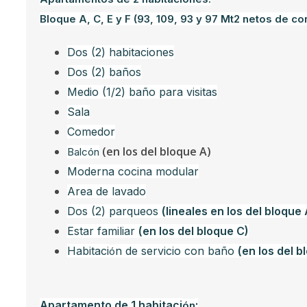
Bloque A, C, E y F (93, 109, 93 y 97 Mt2 netos de c
Dos (2) habitaciones
Dos (2) baños
Medio (1/2) baño para visitas
Sala
Comedor
(en los del bloque A)
Balcón
Moderna cocina modular
Area de lavado
Dos (2) parqueos
(lineales en los del bloque A
Estar familiar
(en los del bloque C)
Habitaci
n de servicio con baño
(en los del b
ó
Apartamento de 1 habitaci
:
ón