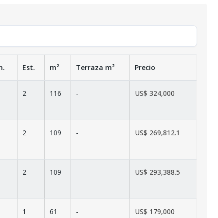
n.
Est.
m²
Terraza
m²
Precio
2
116
-
US$ 324,000
2
109
-
US$ 269,812.1
2
109
-
US$ 293,388.5
1
61
-
US$ 179,000