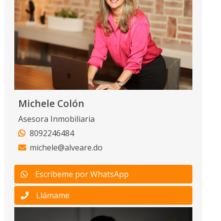
Michele Colón
Asesora Inmobiliaria
8092246484
michele@alveare.do
Escribeme por WhatsApp
Llámame