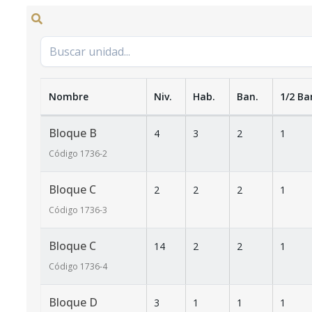
Nombre
Niv.
Hab.
Ban.
1/2 Ba
Bloque B
4
3
2
1
Código
1736
-2
Bloque C
2
2
2
1
Código
1736
-3
Bloque C
14
2
2
1
Código
1736
-4
Bloque D
3
1
1
1