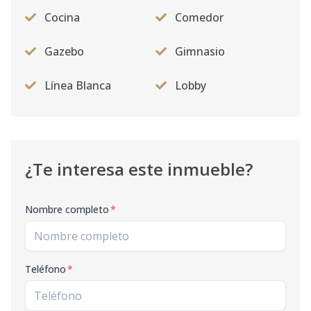
2C
-
1
1
-
-
5
Cocina
Comedor
Código
1857
-14
Gazebo
Gimnasio
1A
-
2
2
-
-
7
Línea Blanca
Lobby
Código
1857
-1
¿Te interesa este inmueble?
Nombre completo
*
Teléfono
*