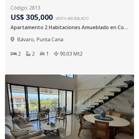
Código
:
2813
US$ 305,000
VENTA AMUEBLADO
Apartamento 2 Habitaciones Amueblado en Cocotal
Bávaro
,
Punta Cana
2
2
1
90.03
Mt2