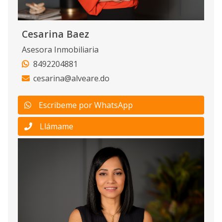
Cesarina Baez
Asesora Inmobiliaria
8492204881
cesarina@alveare.do
Escribeme por WhatsApp
Llámame