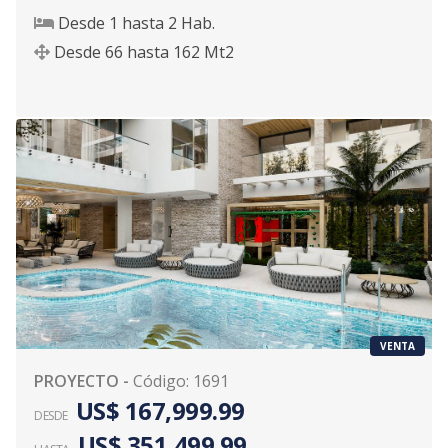
Desde
1
hasta
2
Hab.
Desde
66
hasta
162
Mt2
VENTA
PROYECTO
-
Código
:
1691
US$ 167,999.99
DESDE
US$ 351,499.99