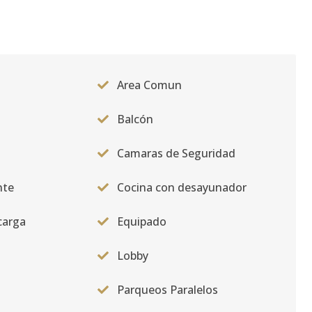
2
175
-
US$ 432,747.23
Area Comun
2
91
-
US$ 230,000
Balcón
Camaras de Seguridad
2
123
-
US$ 312,361.68
nte
Cocina con desayunador
carga
Equipado
Lobby
Parqueos Paralelos