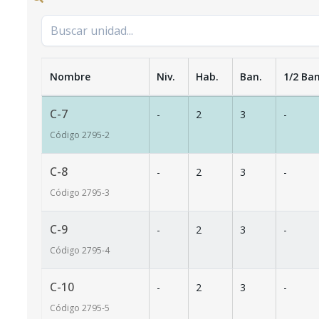
Nombre
Niv.
Hab.
Ban.
1/2 Ban
C-7
-
2
3
-
Código
2795
-2
C-8
-
2
3
-
Código
2795
-3
C-9
-
2
3
-
Código
2795
-4
C-10
-
2
3
-
Código
2795
-5