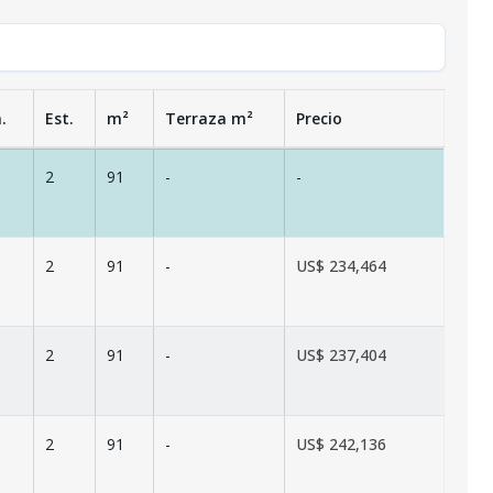
.
Est.
m²
Terraza
m²
Precio
2
91
-
-
2
91
-
US$ 234,464
2
91
-
US$ 237,404
2
91
-
US$ 242,136