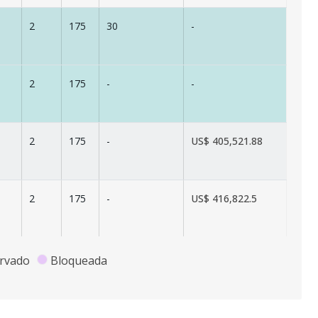
2
175
30
-
2
175
-
-
2
175
-
US$ 405,521.88
2
175
-
US$ 416,822.5
2
175
-
US$ 422,472.3
rvado
Bloqueada
2
175
-
-