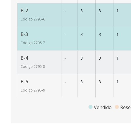
B-2
-
3
3
1
Código
2795
-6
B-3
-
3
3
1
Código
2795
-7
B-4
-
3
3
1
Código
2795
-8
B-6
-
3
3
1
Código
2795
-9
B-7
-
3
3
1
Vendido
Rese
Código
2795
-10
B-8
-
3
3
1