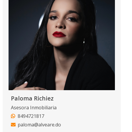
Paloma Richiez
Asesora Inmobiliaria
8494721817
paloma@alveare.do