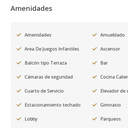
Amenidades
Código
2795
-11
B-9
-
3
3
1
Código
2795
-12
Amenidades
Amueblado
C -7
-
2
3
-
Area De Juegos Infantiles
Ascensor
Código
2795
-13
Balcón tipo Terraza
Bar
A-9
-
2
2
1
Código
2795
-1
Cámaras de seguridad
Cocina Calie
Cuarto de Servicio
Elevador de 
Estacionamiento techado
Gimnasio
Lobby
Parqueos