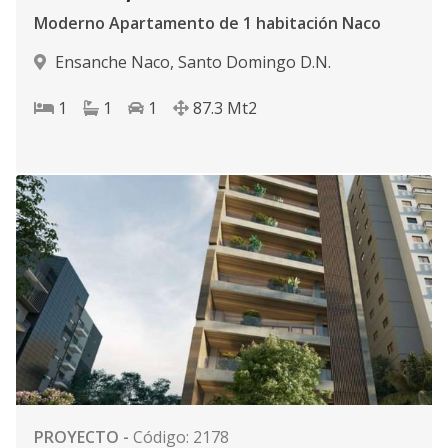
Moderno Apartamento de 1 habitación Naco
Ensanche Naco
,
Santo Domingo D.N.
1
1
1
87.3
Mt2
PROYECTO
-
Código
:
2178