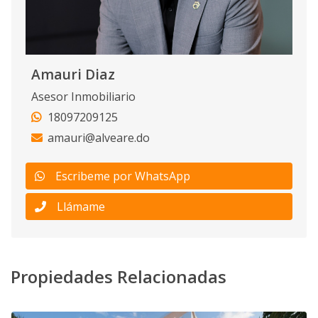
Amauri Diaz
Asesor Inmobiliario
18097209125
amauri@alveare.do
Escribeme por WhatsApp
Llámame
Propiedades Relacionadas