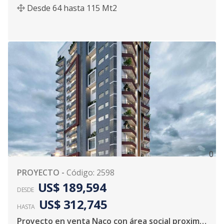
Desde
64
hasta
115
Mt2
0
PROYECTO
-
Código
:
2598
US$ 189,594
DESDE
US$ 312,745
HASTA
Proyecto en venta Naco con área social proximo a entregarse