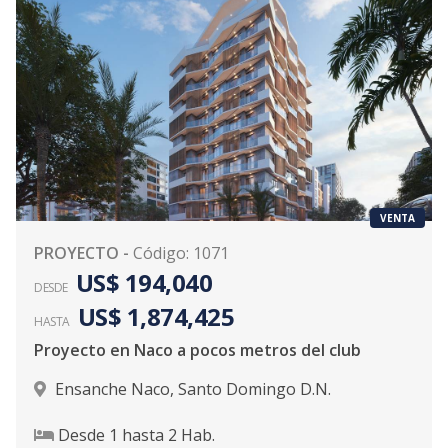
VENTA
PROYECTO
-
Código
:
1071
US$ 194,040
DESDE
US$ 1,874,425
HASTA
Proyecto en Naco a pocos metros del club
Ensanche Naco
,
Santo Domingo D.N.
Desde
1
hasta
2
Hab.