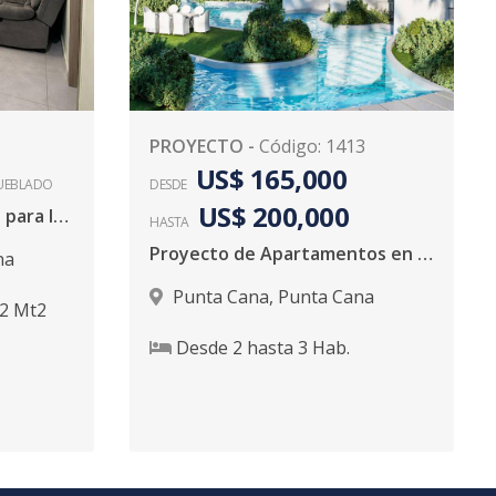
PROYECTO
-
Código
:
1413
US$ 165,000
UEBLADO
DESDE
US$ 200,000
¡Excelente Apartamento para Iversion en Punta Cana!
HASTA
Proyecto de Apartamentos en Venta en Punta Cana
na
Punta Cana
,
Punta Cana
12
Mt2
Desde
2
hasta
3
Hab.