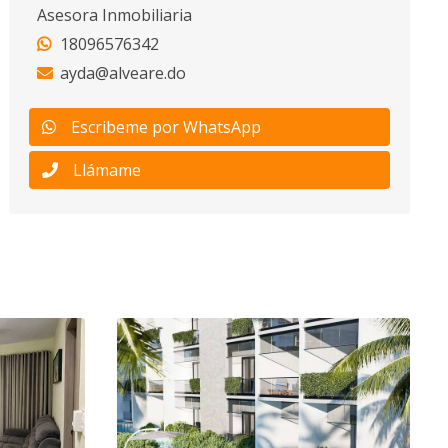
Asesora Inmobiliaria
18096576342
ayda@alveare.do
Escribeme por WhatsApp
Llámame