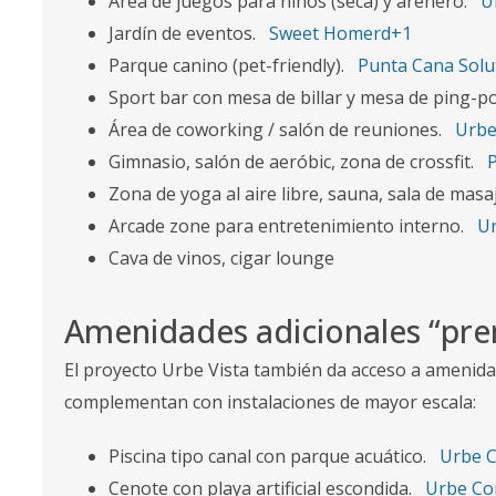
Área de juegos para niños (seca) y arenero.
U
Jardín de eventos.
Sweet Homerd+1
Parque canino (pet-friendly).
Punta Cana Solu
Sport bar con mesa de billar y mesa de ping-p
Área de coworking / salón de reuniones.
Urbe
Gimnasio, salón de aeróbic, zona de crossfit.
Zona de yoga al aire libre, sauna, sala de masa
Arcade zone para entretenimiento interno.
Ur
Cava de vinos, cigar lounge
Amenidades adicionales “pr
El proyecto Urbe Vista también da acceso a amenid
complementan con instalaciones de mayor escala:
Piscina tipo canal con parque acuático.
Urbe C
Cenote con playa artificial escondida.
Urbe Co