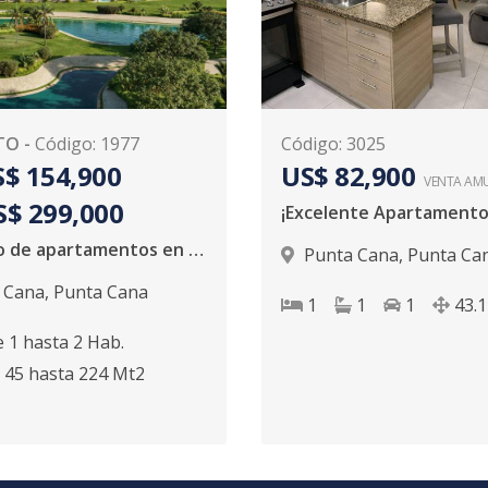
TO
-
Código
:
1977
Código
:
3025
$ 154,900
US$ 82,900
VENTA AM
S$ 299,000
Proyecto de apartamentos en Punta Cana
Punta Cana
,
Punta Ca
 Cana
,
Punta Cana
1
1
1
43.
e
1
hasta
2
Hab.
45
hasta
224
Mt2