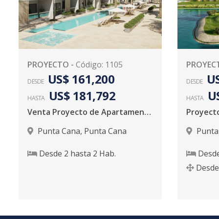
PROYECTO
-
Código
:
1105
PROYEC
US$ 161,200
US
DESDE
DESDE
US$ 181,792
U
HASTA
HASTA
Venta Proyecto de Apartamentos en Punta Cana
Punta Cana
,
Punta Cana
Punta
Desde
2
hasta
2
Hab.
Desd
Desde