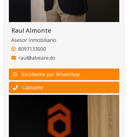
Raul Almonte
Asesor Inmobiliario
8097133000
raul@alveare.do
Escribeme por WhatsApp
Llámame