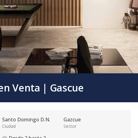
en Venta | Gascue
Santo Domingo D.N.
Gazcue
Ciudad
Sector