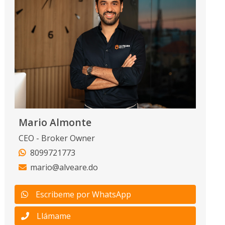
Mario Almonte
CEO - Broker Owner
8099721773
mario@alveare.do
Escribeme por WhatsApp
Llámame