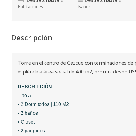
Desde
2
hasta
2
Desde
2
hasta
2
Habitaciones
Baños
Descripción
Torre en el centro de Gazcue con terminaciones de 
espléndida área social de 400 m2,
precios desde US
DESCRIPCIÓN:
Tipo A
• 2 Dormitorios | 110 M2
• 2 baños
• Closet
• 2 parqueos