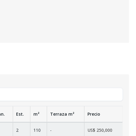
an.
Est.
m²
Terraza
m²
Precio
2
110
-
US$ 250,000