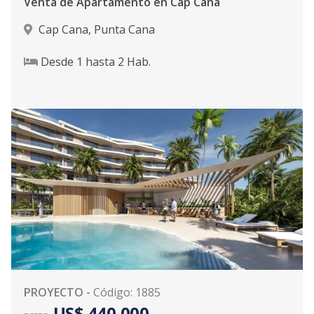
Venta de Apartamento en Cap Cana
Cap Cana
,
Punta Cana
Desde
1
hasta
2
Hab.
PROYECTO
-
Código
:
1885
US$ 440,000