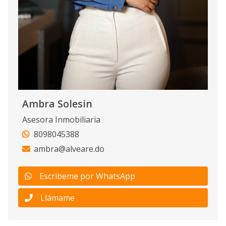
Ambra Solesin
Asesora Inmobiliaria
8098045388
ambra@alveare.do
Escribeme por WhatsApp
Llámame