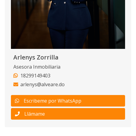
Arlenys Zorrilla
Asesora Inmobiliaria
18299149403
arlenys@alveare.do
Escribeme por WhatsApp
Llámame