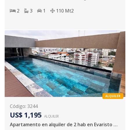
2
3
1
110
Mt2
ALQUILER
Código
:
3244
US$ 1,195
ALQUILER
Apartamento en alquiler de 2 hab en Evaristo Morales