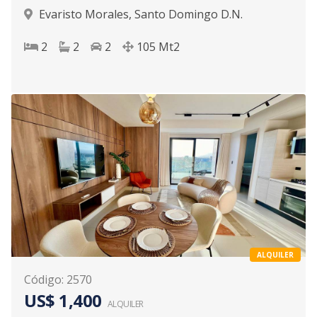
Evaristo Morales
,
Santo Domingo D.N.
2
2
2
105
Mt2
ALQUILER
Código
:
2570
US$ 1,400
ALQUILER