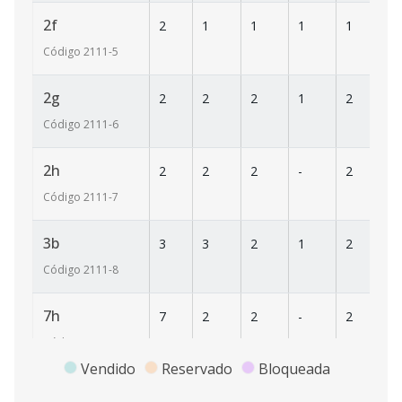
2f
2
1
1
1
1
6
Código
2111
-5
2g
2
2
2
1
2
1
Código
2111
-6
2h
2
2
2
-
2
1
Código
2111
-7
3b
3
3
2
1
2
1
Código
2111
-8
7h
7
2
2
-
2
1
Código
2111
-9
Vendido
Reservado
Bloqueada
3a
3
3
2
1
2
1