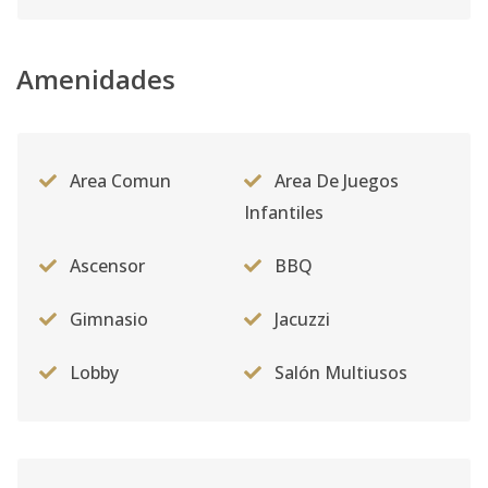
Código
2111
-10
2a
Amenidades
2
3
2
1
2
1
Código
2111
-1
Area Comun
Area De Juegos
Infantiles
Ascensor
BBQ
Gimnasio
Jacuzzi
Lobby
Salón Multiusos