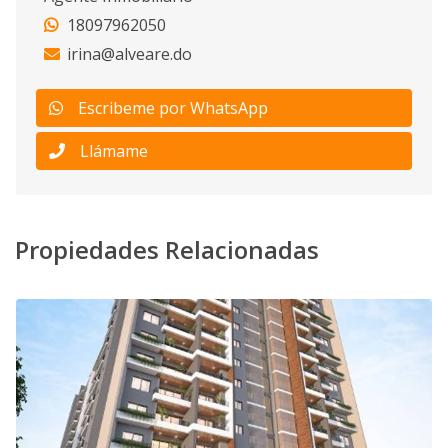
18097962050
irina@alveare.do
Escribeme por WhatsApp
Llámame
Propiedades Relacionadas