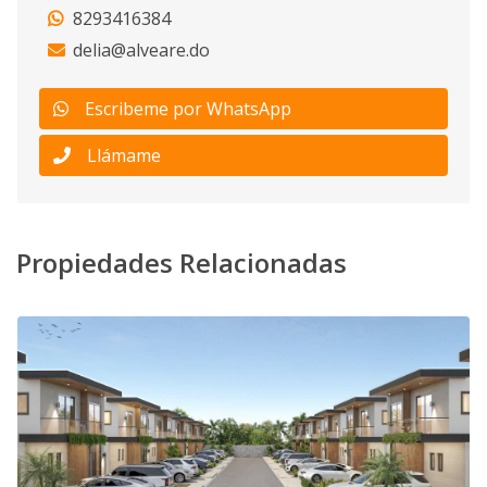
8293416384
delia@alveare.do
Escribeme por WhatsApp
Llámame
Propiedades Relacionadas