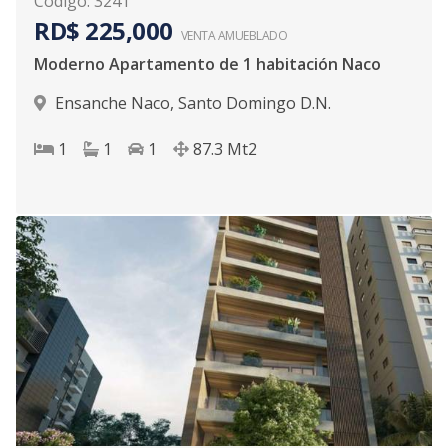
Código
:
3241
RD$ 225,000
VENTA AMUEBLADO
Moderno Apartamento de 1 habitación Naco
Ensanche Naco
,
Santo Domingo D.N.
1
1
1
87.3
Mt2