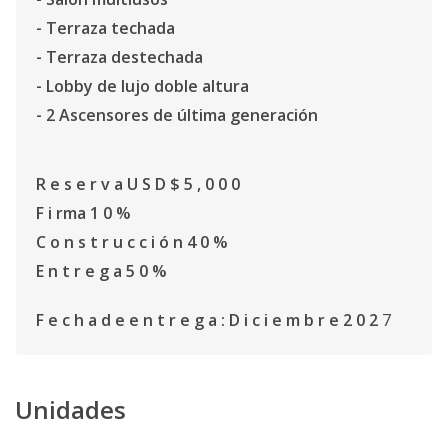
- Terraza techada
- Terraza destechada
- Lobby de lujo doble altura
- 2 Ascensores de última generación
R e s e r v a U S D $ 5 , 0 0 0
F i rma 1 0 %
C o n s t r u c c i ó n 4 0 %
E n t r e g a 5 0 %
F e c h a d e e n t r e g a : D i c i e m b r e 2 0 2
7
Unidades