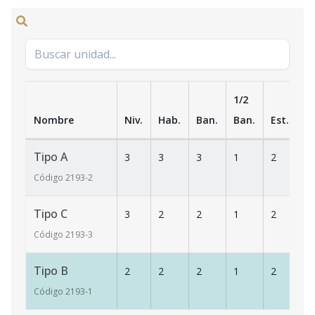
1/2
Nombre
Niv.
Hab.
Ban.
Ban.
Est.
m
Tipo A
3
3
3
1
2
1
Código
2193
-2
Tipo C
3
2
2
1
2
1
Código
2193
-3
Tipo B
2
2
2
1
2
1
Código
2193
-1