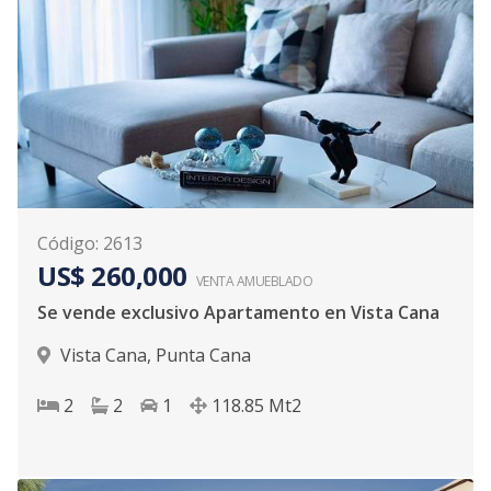
Código
:
2613
US$ 260,000
VENTA AMUEBLADO
Se vende exclusivo Apartamento en Vista Cana
Vista Cana
,
Punta Cana
2
2
1
118.85
Mt2