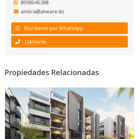
8098045388
ambra@alveare.do
Escribeme por WhatsApp
Llámame
Propiedades Relacionadas