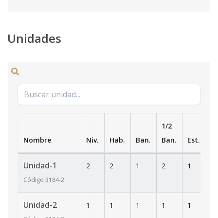
Unidades
1/2
Nombre
Niv.
Hab.
Ban.
Ban.
Est.
m
Unidad-1
2
2
1
2
1
85
Código
3184
-2
Unidad-2
1
1
1
1
1
55