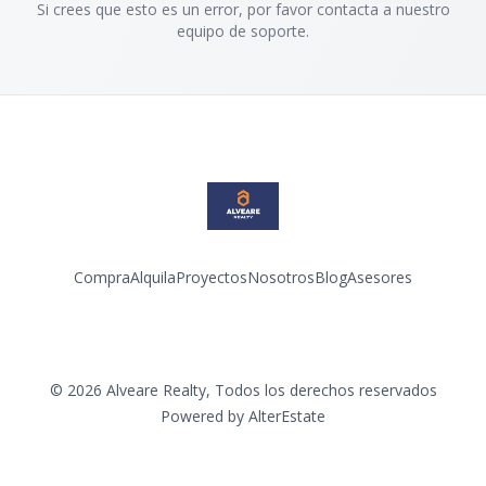
Si crees que esto es un error, por favor contacta a nuestro
equipo de soporte.
Compra
Alquila
Proyectos
Nosotros
Blog
Asesores
Facebook
Instagram
LinkedIn
YouTube
©
2026
Alveare Realty
,
Todos los derechos reservados
Powered by
AlterEstate