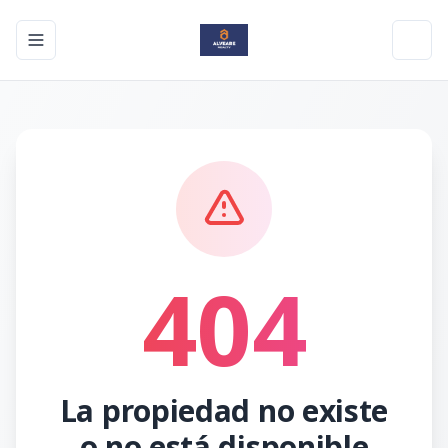
Toggle navigation menu
Toggl
404
La propiedad no existe
o no está disponible