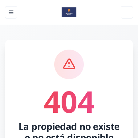
Toggle navigation menu
Toggl
404
La propiedad no existe
o no está disponible