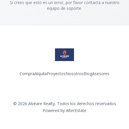
Si crees que esto es un error, por favor contacta a nuestro
equipo de soporte.
Compra
Alquila
Proyectos
Nosotros
Blog
Asesores
Facebook
Instagram
LinkedIn
YouTube
©
2026
Alveare Realty
,
Todos los derechos reservados
Powered by
AlterEstate