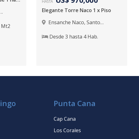
HASTA
Elegante Torre Naco 1 x Piso
Ensanche Naco
,
Santo
Mt2
Domingo D.N.
Desde
3
hasta
4
Hab.
ingo
Punta Cana
Cap Cana
Los Corales