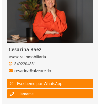
Cesarina Baez
Asesora Inmobiliaria
8492204881
cesarina@alveare.do
Escribeme por WhatsApp
Llámame