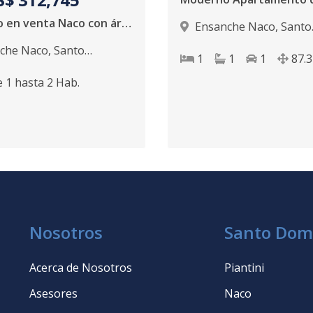
Proyecto en venta Naco con área social proximo a entregarse
Ensanche Naco
,
Santo
Domingo D.N.
che Naco
,
Santo
1
1
1
87.3
 D.N.
e
1
hasta
2
Hab.
Nosotros
Santo Dom
Acerca de Nosotros
Piantini
Asesores
Naco