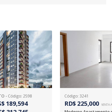
0
TO
-
Código
:
2598
Código
:
3241
$ 189,594
RD$ 225,000
VENTA 
S$ 312,745