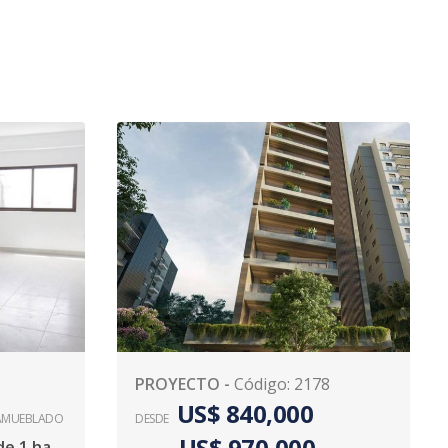
PROYECTO
-
Código
:
2178
US$ 840,000
AMUEBLADO
DESDE
US$ 970,000
Moderno Apartamento de 1 habitación Naco