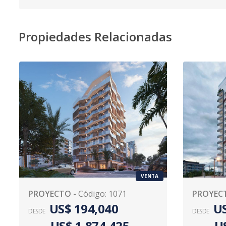
Propiedades Relacionadas
VENTA
PROYECTO
-
Código
:
1071
PROYEC
US$ 194,040
US
DESDE
DESDE
US$ 1,874,425
U