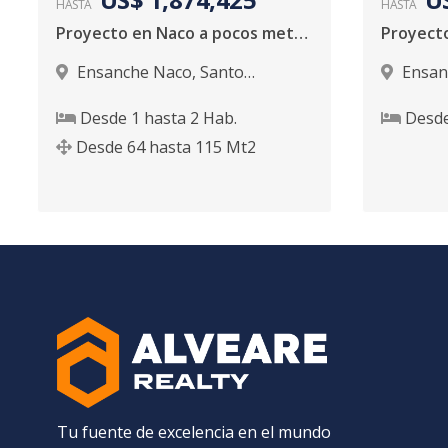
HASTA
HASTA
Proyecto en Naco a pocos metros del club
Ensanche Naco
,
Santo
Ensan
Domingo D.N.
Domingo
Desde
1
hasta
2
Hab.
Desd
Desde
64
hasta
115
Mt2
Tu fuente de excelencia en el mundo