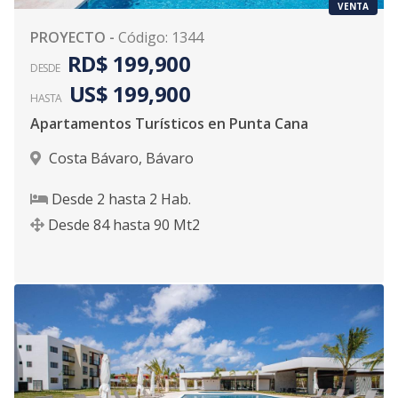
VENTA
PROYECTO
-
Código
:
1344
RD$ 199,900
DESDE
US$ 199,900
HASTA
Apartamentos Turísticos en Punta Cana
Costa Bávaro
,
Bávaro
Desde
2
hasta
2
Hab.
Desde
84
hasta
90
Mt2