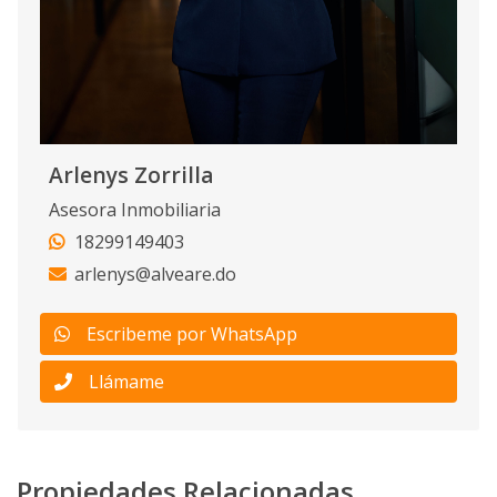
Arlenys Zorrilla
Asesora Inmobiliaria
18299149403
arlenys@alveare.do
Escribeme por WhatsApp
Llámame
Propiedades Relacionadas