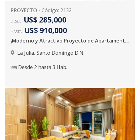
PROYECTO
-
Código
:
2132
US$ 285,000
DESDE
US$ 910,000
HASTA
¡Moderno y Atractivo Proyecto de Apartamentos!
La Julia
,
Santo Domingo D.N.
Desde
2
hasta
3
Hab.