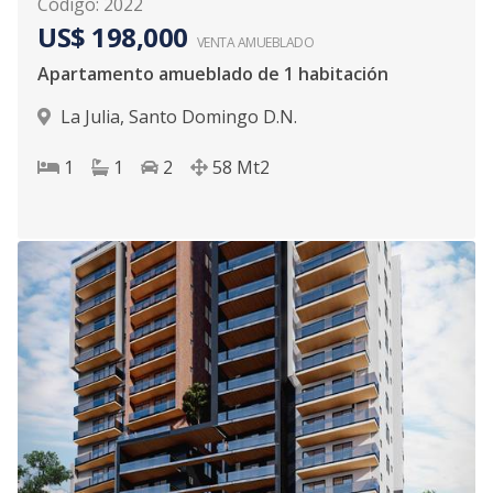
Código
:
2022
US$ 198,000
VENTA AMUEBLADO
Apartamento amueblado de 1 habitación
La Julia
,
Santo Domingo D.N.
1
1
2
58
Mt2