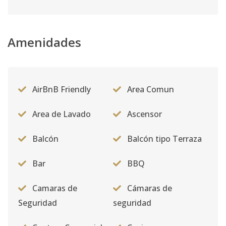
Código
2428
-11
1406
Amenidades
14
2
3
-
1
13
Código
2428
-1
AirBnB Friendly
Area Comun
Area de Lavado
Ascensor
Balcón
Balcón tipo Terraza
Bar
BBQ
Camaras de
Cámaras de
Seguridad
seguridad