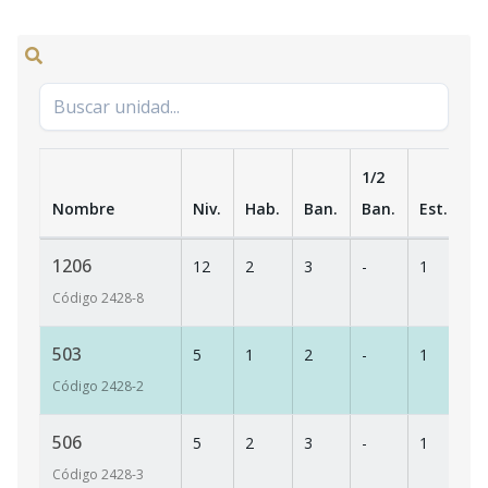
1/2
Nombre
Niv.
Hab.
Ban.
Ban.
Est.
m
1206
12
2
3
-
1
13
Código
2428
-8
503
5
1
2
-
1
86
Código
2428
-2
506
5
2
3
-
1
13
Código
2428
-3