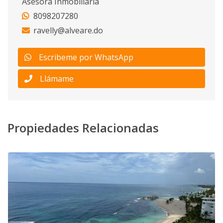
Asesora Inmobiliaria
8098207280
ravelly@alveare.do
Escribeme por WhatsApp
Llámame
Propiedades Relacionadas