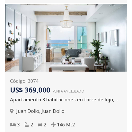
Código
:
3074
US$ 369,000
VENTA AMUEBLADO
Apartamento 3 habitaciones en torre de lujo, vista al mar en Juan Dolio
Juan Dolio
,
Juan Dolio
3
2
2
146
Mt2