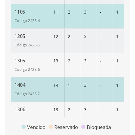
1105
11
2
3
-
1
13
Código
2428
-4
1205
12
2
3
-
1
13
Código
2428
-5
1305
13
2
3
-
1
13
Código
2428
-6
1404
14
1
3
-
1
86
Código
2428
-7
1306
13
2
3
-
1
13
Código
2428
-9
Vendido
Reservado
Bloqueada
1403
14
1
2
-
1
86