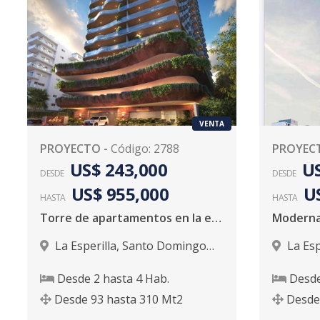
VENTA
PROYECTO
-
Código
:
2788
PROYEC
US$ 243,000
US
DESDE
DESDE
US$ 955,000
U
HASTA
HASTA
Torre de apartamentos en la esperilla
La Esperilla
,
Santo Domingo
La Esp
D.N.
D.N.
Desde
2
hasta
4
Hab.
Desd
Desde
93
hasta
310
Mt2
Desde