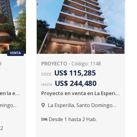
VENTA
8
PROYECTO
-
Código
:
1148
US$ 115,285
DESDE
US$ 244,480
HASTA
Torre de apartamentos en la esperilla
Proyecto en venta en La Esperilla
mingo
La Esperilla
,
Santo Domingo
D.N.
Desde
1
hasta
2
Hab.
2