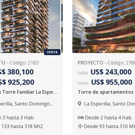
VENTA
TO
-
Código
:
2183
PROYECTO
-
Código
:
278
$ 380,100
US$ 243,000
DESDE
S$ 925,200
US$ 955,000
HASTA
Moderna Torre Familiar La Esperilla
erilla
,
Santo Domingo
La Esperilla
,
Santo Do
D.N.
e
3
hasta
3
Hab.
Desde
2
hasta
4
Hab.
133
hasta
318
Mt2
Desde
93
hasta
310
Mt