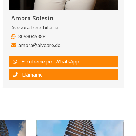
Ambra Solesin
Asesora Inmobiliaria
8098045388
ambra@alveare.do
Escribeme por WhatsApp
Llámame