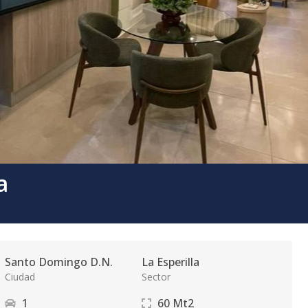
a
Santo Domingo D.N.
La Esperilla
Ciudad
Sector
1
60
Mt2