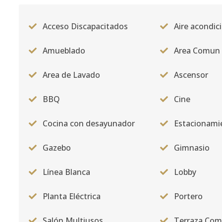
Acceso Discapacitados
Aire acondic
Amueblado
Area Comun
Area de Lavado
Ascensor
BBQ
Cine
Cocina con desayunador
Estacionami
Gazebo
Gimnasio
Línea Blanca
Lobby
Planta Eléctrica
Portero
Salón Multiusos
Terraza Co