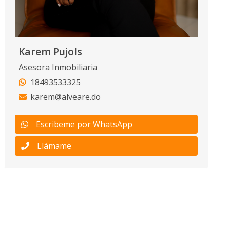
Karem Pujols
Asesora Inmobiliaria
18493533325
karem@alveare.do
Escribeme por WhatsApp
Llámame