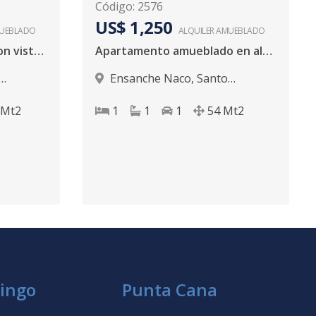
Código
:
2576
US$ 1,250
UEBLADO
ALQUILER
AMUEBLADO
Apartamento en Naco con vista al mar
Apartamento amueblado en alquiler Naco
Ensanche Naco
,
Santo
Domingo D.N.
Mt2
1
1
1
54
Mt2
ingo
Punta Cana