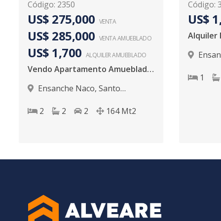
Código
:
2350
Código
:
US$ 275,000
US$ 1
VENTA
US$ 285,000
Alquile
VENTA AMUEBLADO
US$ 1,700
Ensan
ALQUILER
AMUEBLADO
Domingo
Vendo Apartamento Amueblado en Naco
1
Ensanche Naco
,
Santo
Domingo D.N.
2
2
2
164
Mt2