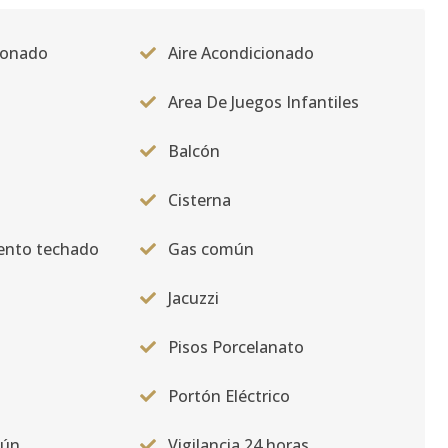
ionado
Aire Acondicionado
Area De Juegos Infantiles
Balcón
Cisterna
ento techado
Gas común
Jacuzzi
Pisos Porcelanato
Portón Eléctrico
mún
Vigilancia 24 horas