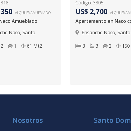
3318
Código
:
3305
,350
US$ 2,700
ALQUILER
AMUEBLADO
ALQUILER
AM
r Naco Amueblado
che Naco
,
Santo
Ensanche Naco
,
Santo
 D.N.
Domingo D.N.
2
1
61
Mt2
3
3
2
150
Nosotros
Santo Dom