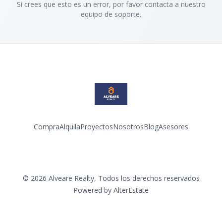
Si crees que esto es un error, por favor contacta a nuestro
equipo de soporte.
Compra
Alquila
Proyectos
Nosotros
Blog
Asesores
Facebook
Instagram
LinkedIn
YouTube
©
2026
Alveare Realty
,
Todos los derechos reservados
Powered by
AlterEstate