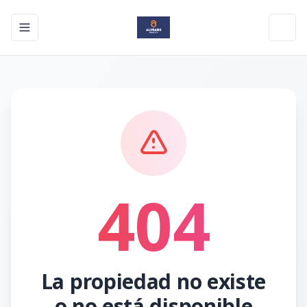
Toggle navigation menu
Toggl
404
La propiedad no existe
o no está disponible