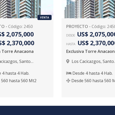
VENTA
TO
-
Código
:
2450
PROYECTO
-
Código
:
245
$ 2,075,000
US$ 2,075,00
DESDE
S$ 2,370,000
US$ 2,370,00
HASTA
a Torre Anacaona
Exclusiva Torre Anacaon
acicazgos
,
Santo
Los Cacicazgos
,
Santo
 D.N.
Domingo D.N.
e
4
hasta
4
Hab.
Desde
4
hasta
4
Hab.
560
hasta
560
Mt2
Desde
560
hasta
560
M