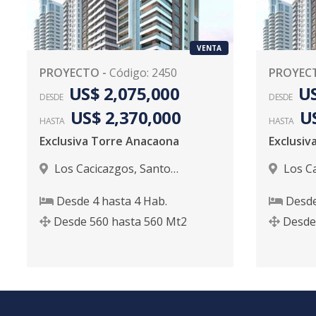
VENTA
PROYECTO
-
Código
:
2450
PROYEC
US$ 2,075,000
US
DESDE
DESDE
US$ 2,370,000
U
HASTA
HASTA
Exclusiva Torre Anacaona
Exclusiv
Los Cacicazgos
,
Santo
Los C
Domingo D.N.
Domingo
Desde
4
hasta
4
Hab.
Desd
Desde
560
hasta
560
Mt2
Desde