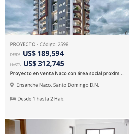
0
PROYECTO
-
Código
:
2598
US$ 189,594
DESDE
US$ 312,745
HASTA
Proyecto en venta Naco con área social proximo a entregarse
Ensanche Naco
,
Santo Domingo D.N.
Desde
1
hasta
2
Hab.