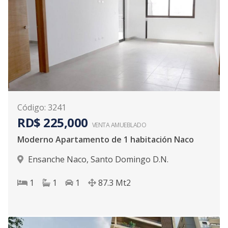
Código
:
3241
RD$ 225,000
VENTA AMUEBLADO
Moderno Apartamento de 1 habitación Naco
Ensanche Naco
,
Santo Domingo D.N.
1
1
1
87.3
Mt2