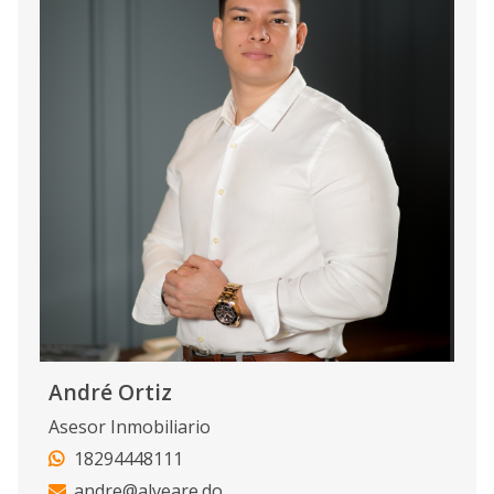
André Ortiz
Asesor Inmobiliario
18294448111
andre@alveare.do