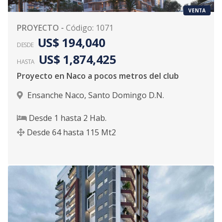
VENTA
PROYECTO
-
Código
:
1071
US$ 194,040
DESDE
US$ 1,874,425
HASTA
Proyecto en Naco a pocos metros del club
Ensanche Naco
,
Santo Domingo D.N.
Desde
1
hasta
2
Hab.
Desde
64
hasta
115
Mt2