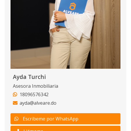
Ayda Turchi
Asesora Inmobiliaria
18096576342
ayda@alveare.do
Escribeme por WhatsApp