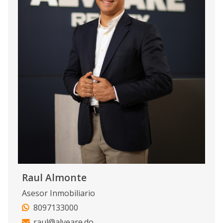
Raul Almonte
Asesor Inmobiliario
8097133000
raul@alveare.do