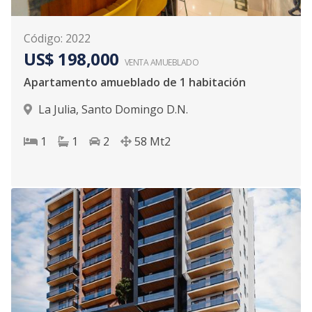
Código
:
2022
US$ 198,000
VENTA AMUEBLADO
Apartamento amueblado de 1 habitación
La Julia
,
Santo Domingo D.N.
1
1
2
58
Mt2