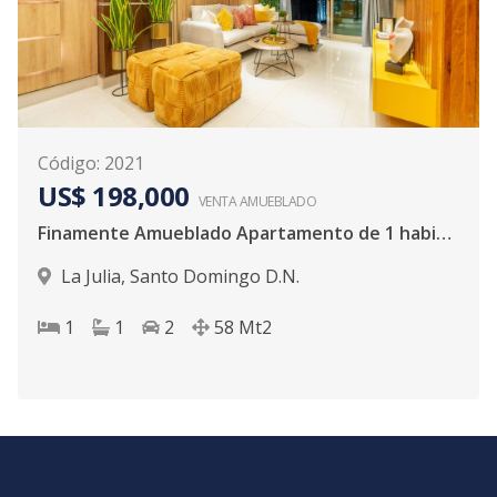
Código
:
2021
US$ 198,000
VENTA AMUEBLADO
Finamente Amueblado Apartamento de 1 habitació
La Julia
,
Santo Domingo D.N.
1
1
2
58
Mt2