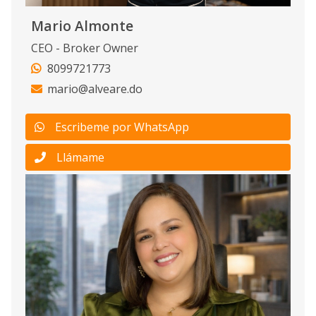
Mario Almonte
CEO - Broker Owner
8099721773
mario@alveare.do
Escribeme por WhatsApp
Llámame